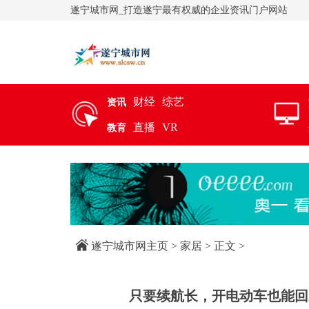
遂宁城市网_打造遂宁最有权威的企业资讯门户网站
财经
综艺
资讯
直播
VR
教育
遂宁城市网主页
>
家居
> 正文 >
只要续航长，开电动车也能回