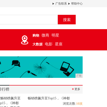
广告联系
帮助中心
搜索
微商
明星
购物
电影
星座
大数据
广告
排行榜
＋
更多
畅销榜飙升至Top15，《神都
浏览次数:
10次