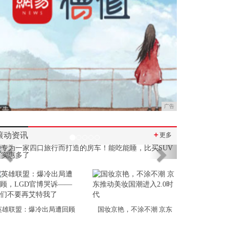
广告
滚动资讯
＋
更多
Previous
Next
英雄联盟：爆冷出局遭回顾
国妆京艳，不涂不潮 京东