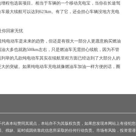
的增程包选装项目。相当于车辆的一个移动充电宝，当你在长途驾
台车最大续航可以达到623km。有了它，还会担心车辆没地方充电
道纯电动车是未来的趋势，但还是有很大一部分人更愿意购买燃油
油大多也就跑500km左右，只是燃油车无需担心续航，因为不管
面列举的几款纯电动车其实在续航里程方面已经达到了大部分人的
更大的突破。如果纯电动车充电就像燃油车加油一样方便的话，圈
不代表本站赞同其观点，本站亦不为其版权负责，如果您发现本网站上有侵犯您
误、残缺、延时或因依靠此信息所采取的任何行动负责。市场有风险，投资需谨