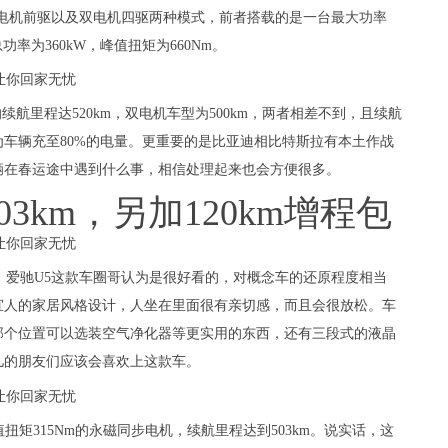
电机前驱以及双电机四驱两种模式，前者搭载的是一台最大功率
功率为360kW，峰值扭矩为660Nm。
的续航里程达520km，双电机车型为500km，两者相差不到，且续航
车辆充至80%的电量。更重要的是比亚迪相比特斯拉有本土作战
辆在春运途中遇到什么事，相信处理起来也会方便很多。
03km，另加120km增程包
，爱驰U5这款车圈哥认为是很好看的，对概念车的还原程度相当
宜人的家居风格设计，人坐在里面很有亲切感，而且会很放松。车
那个位置可以选装空气净化器等更实用的东西，还有三段式的液晶
儿的朋友们应该会喜欢上这款车。
扭矩315Nm的永磁同步电机，续航里程达到503km。说实话，这