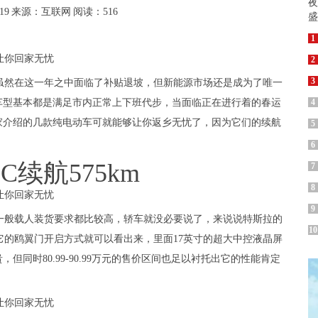
19
来源：互联网
阅读：516
1
2
3
；虽然在这一年之中面临了补贴退坡，但新能源市场还是成为了唯一
车型基本都是满足市内正常上下班代步，当面临正在进行着的春运
4
家介绍的几款纯电动车可就能够让你返乡无忧了，因为它们的续航
5
6
C续航575km
7
8
9
一般载人装货要求都比较高，轿车就没必要说了，来说说特斯拉的
10
车型，从它的鸥翼门开启方式就可以看出来，里面17英寸的超大中控液晶屏
同时80.99-90.99万元的售价区间也足以衬托出它的性能肯定