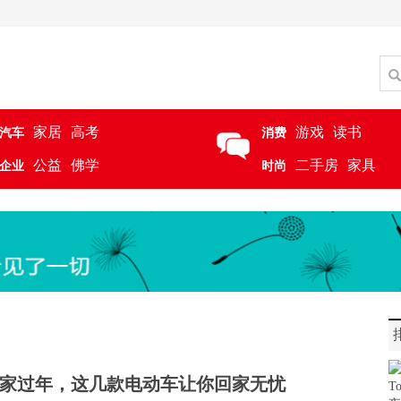
家居
高考
游戏
读书
汽车
消费
公益
佛学
二手房
家具
企业
时尚
家过年，这几款电动车让你回家无忧