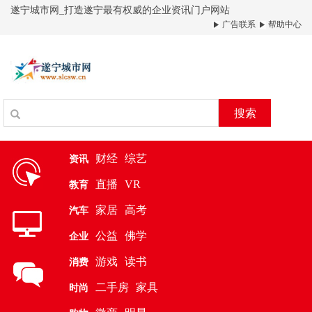
遂宁城市网_打造遂宁最有权威的企业资讯门户网站
广告联系
帮助中心
搜索
财经
综艺
资讯
直播
VR
教育
家居
高考
汽车
公益
佛学
企业
游戏
读书
消费
二手房
家具
时尚