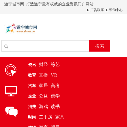
遂宁城市网_打造遂宁最有权威的企业资讯门户网站
广告联系
帮助中心
搜索
财经
综艺
资讯
直播
VR
教育
家居
高考
汽车
公益
佛学
企业
游戏
读书
消费
二手房
家具
时尚