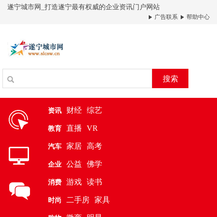
遂宁城市网_打造遂宁最有权威的企业资讯门户网站
广告联系
帮助中心
搜索
财经
综艺
资讯
直播
VR
教育
家居
高考
汽车
公益
佛学
企业
游戏
读书
消费
二手房
家具
时尚