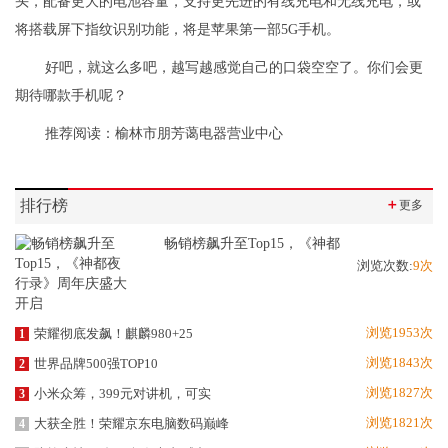
头，配备更大的电池容量，支持更先进的有线充电和无线充电，或
将搭载屏下指纹识别功能，将是苹果第一部5G手机。
好吧，就这么多吧，越写越感觉自己的口袋空空了。你们会更
期待哪款手机呢？
推荐阅读：
榆林市朋芳蔼电器营业中心
排行榜
＋
更多
畅销榜飙升至Top15，《神都
浏览次数:
9次
浏览1953次
荣耀彻底发飙！麒麟980+25
1
浏览1843次
世界品牌500强TOP10
2
浏览1827次
小米众筹，399元对讲机，可实
3
浏览1821次
大获全胜！荣耀京东电脑数码巅峰
4