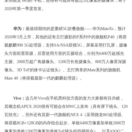
采用骁龙 865的 手机，还很有可能具有超过2亿像素的摄像头，将于
2020年第一季度首发。
华为：
最值得期待的是重磅5G折叠旗舰——华为MateXs，预计
2020年3月上市，其他的还有主打摄影的P系列中的旗舰机P40（将搭
载麒麟990 5G处理器，支持SA/NSA双模5G，屏幕采用打孔屏，摄像
头方面前置双摄，后置使用方形的五摄组合，分别为6400万超感光
主摄、2000万超广角摄像头、1200万长焦摄像头、800万人像景深摄
像头、3D ToF的徕卡认证镜头）、主打商务的Mate系列的旗舰机
Mate 40（将搭载最新一代的麒麟处理器）。
Vivo：
这几年Vivo在手机黑科技方面的发力大家都有目共睹，
其概念机APEX 2020很有可能会在MWC上发布（具有屏下镜头、120
瓦快充），另外还有其新一代旗舰机NEX 4（采用骁龙865处理器、
将搭载8GB+128GB的内存组合起步、单枚6400万像素加单枚2000万
像素加单枚1200万像素加单枚ToF镜头的四摄组合），以及iQOO二