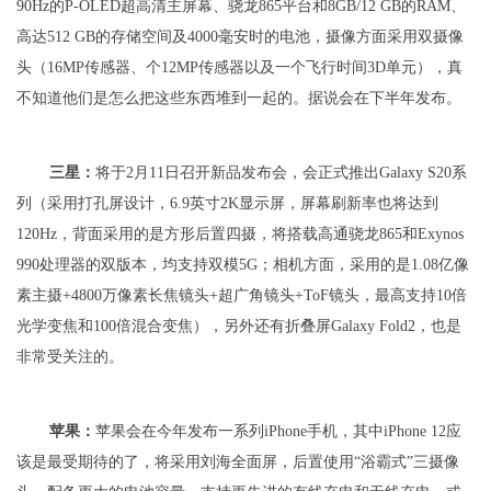
90Hz的P-OLED超高清主屏幕、骁龙865平台和8GB/12 GB的RAM、
高达512 GB的存储空间及4000毫安时的电池，摄像方面采用双摄像
头（16MP传感器、个12MP传感器以及一个飞行时间3D单元），真
不知道他们是怎么把这些东西堆到一起的。据说会在下半年发布。
三星：
将于2月11日召开新品发布会，会正式推出Galaxy S20系
列（采用打孔屏设计，6.9英寸2K显示屏，屏幕刷新率也将达到
120Hz，背面采用的是方形后置四摄，将搭载高通骁龙865和Exynos
990处理器的双版本，均支持双模5G；相机方面，采用的是1.08亿像
素主摄+4800万像素长焦镜头+超广角镜头+ToF镜头，最高支持10倍
光学变焦和100倍混合变焦），另外还有折叠屏Galaxy Fold2，也是
非常受关注的。
苹果：
苹果会在今年发布一系列iPhone手机，其中iPhone 12应
该是最受期待的了，将采用刘海全面屏，后置使用“浴霸式”三摄像