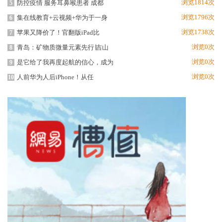
浏览1814次
防控疫情 服务耳鼻喉患者 成都
5
浏览1796次
集在线教育+云视频+华为于一身
6
浏览1738次
苹果又降价了！官翻版iPad比
7
浏览0次
青岛：矿物质微量元素先行∣吉山
8
浏览0次
是它给了我再度起航的信心，成为
9
浏览0次
人前华为人后iPhone！从任
10