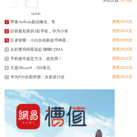
浏览次数:
1870次
浏览2033次
苹果AirPods新品曝光，售
1
浏览2031次
目前最划算的3款手机，华为小米
2
浏览2030次
王者荣耀：小白自创刷金币神器，
3
浏览2026次
从好莱坞明星说起 聊聊CDMA
4
浏览2022次
手机硬件鉴定方法，超实用！
5
浏览2022次
不是iPhone9，399美元
6
浏览2021次
华为P20全面评测：全新设计诠
7