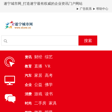
遂宁城市网_打造遂宁最有权威的企业资讯门户网站
广告联系
帮助中心
搜索
财经
综艺
资讯
直播
VR
教育
家居
高考
汽车
公益
佛学
企业
游戏
读书
消费
二手房
家具
时尚