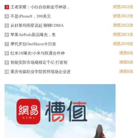
浏览2022次
王者荣耀：小白自创刷金币神器，
3
浏览2022次
不是iPhone9，399美元
4
浏览2022次
从好莱坞明星说起 聊聊CDMA
5
浏览2021次
苹果AirPods新品曝光，售
6
浏览2019次
摩托罗拉OneMacro今日发
7
浏览0次
红米3X曝光!小米与联通合作神
8
浏览0次
智能安防市场规模近千亿 打造智
9
浏览0次
重庆传媒职业学院答辩现场企业进
10