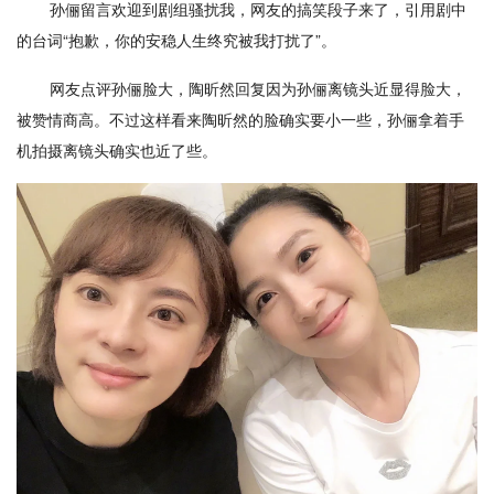
孙俪留言欢迎到剧组骚扰我，网友的搞笑段子来了，引用剧中
的台词“抱歉，你的安稳人生终究被我打扰了”。
网友点评孙俪脸大，陶昕然回复因为孙俪离镜头近显得脸大，
被赞情商高。不过这样看来陶昕然的脸确实要小一些，孙俪拿着手
机拍摄离镜头确实也近了些。