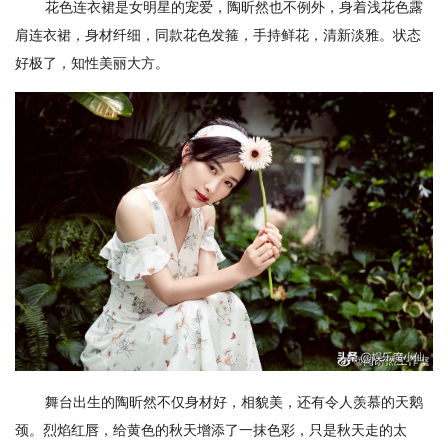
花色连衣裙是女明星的宠爱，陶昕然也不例外，身着浅花色露
肩连衣裙，身材纤细，同款花色发箍，手持鲜花，清新淡雅。状态
好极了，知性美丽大方。
舞台出生的陶昕然不仅身材好，相貌美，还有令人羡慕的天鹅
颈。烈焰红唇，给黄色的秋天增添了一抹色彩，只是秋天走的太