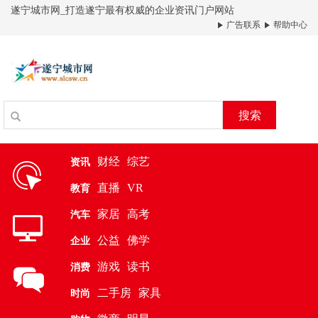
遂宁城市网_打造遂宁最有权威的企业资讯门户网站
广告联系
帮助中心
搜索
财经
综艺
资讯
直播
VR
教育
家居
高考
汽车
公益
佛学
企业
游戏
读书
消费
二手房
家具
时尚