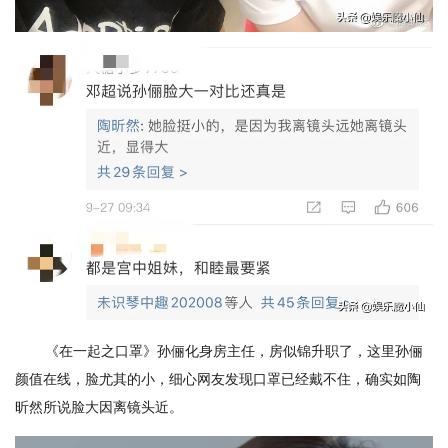
《在一起之口罩》孙俪化身房主任，房似锦升职了，这里孙俪
颜值在线，脸尤其的小，细心网友发现口罩已经戴不住，确实如陶
昕然所说脸大因离镜头近。