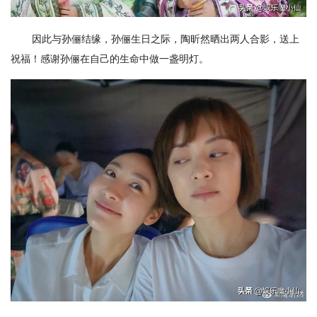
因此与孙俪结缘，孙俪生日之际，陶昕然晒出两人合影，送上
祝福！感谢孙俪在自己的生命中做一盏明灯。