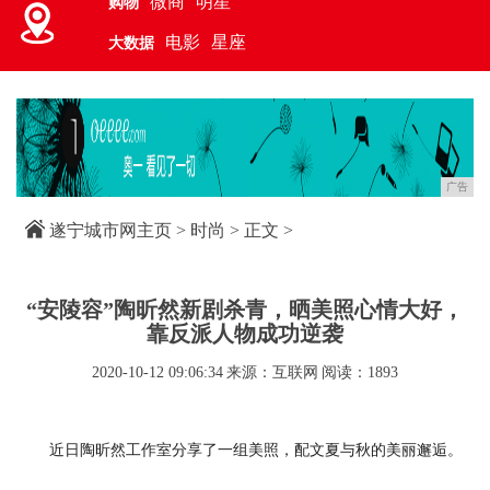
微商
明星
购物
电影
星座
大数据
广告
遂宁城市网主页
>
时尚
> 正文 >
“安陵容”陶昕然新剧杀青，晒美照心情大好，
靠反派人物成功逆袭
2020-10-12 09:06:34
来源：互联网
阅读：1893
近日陶昕然工作室分享了一组美照，配文夏与秋的美丽邂逅。