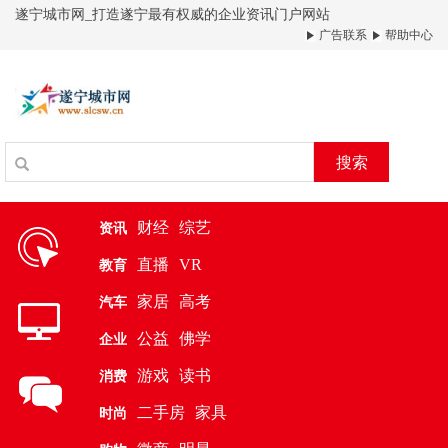
遂宁城市网_打造遂宁最有权威的企业资讯门户网站
广告联系
帮助中心
搜索
财经
综艺
资讯
直播
VR
教育
家居
高考
汽车
公益
佛学
企业
游戏
读书
消费
二手房
家具
时尚