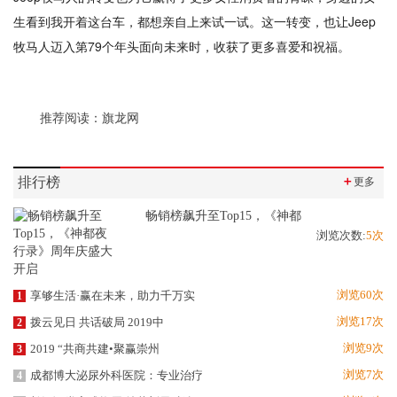
生看到我开着这台车，都想亲自上来试一试。这一转变，也让Jeep
牧马人迈入第79个年头面向未来时，收获了更多喜爱和祝福。
推荐阅读：
旗龙网
排行榜
＋
更多
畅销榜飙升至Top15，《神都
浏览次数:
5次
浏览60次
享够生活·赢在未来，助力千万实
1
浏览17次
拨云见日 共话破局 2019中
2
浏览9次
2019 “共商共建•聚赢崇州
3
浏览7次
成都博大泌尿外科医院：专业治疗
4