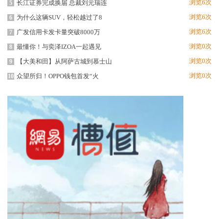
浏览6次
长江证券完成换届 总裁刘元瑞连
5
浏览6次
为什么这辆SUV，轻松越过了8
6
浏览6次
广发信用卡发卡量突破8000万
7
浏览0次
最懂你！与奕泽IZOA一起遇见
8
浏览0次
【大美和田】从阿萨古城到慕士山
9
浏览0次
众望所归！OPPO钱包首发“火
10