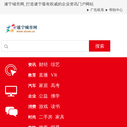
遂宁城市网_打造遂宁最有权威的企业资讯门户网站
广告联系
帮助中心
搜索
财经
综艺
资讯
直播
VR
教育
家居
高考
汽车
公益
佛学
企业
游戏
读书
消费
二手房
家具
时尚