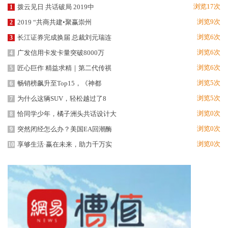
浏览17次
拨云见日 共话破局 2019中
1
浏览9次
2019 “共商共建•聚赢崇州
2
浏览6次
长江证券完成换届 总裁刘元瑞连
3
浏览6次
广发信用卡发卡量突破8000万
4
浏览6次
匠心巨作 精益求精｜第二代传祺
5
浏览5次
畅销榜飙升至Top15，《神都
6
浏览5次
为什么这辆SUV，轻松越过了8
7
浏览0次
恰同学少年，橘子洲头共话设计大
8
浏览0次
突然闭经怎么办？美国EA回潮酶
9
浏览0次
享够生活·赢在未来，助力千万实
10