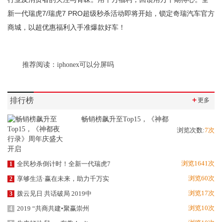
新一代瑞虎7/瑞虎7 PRO超级秒杀活动即将开始，锁定奇瑞汽车官方
商城，以超优惠福利入手准爆款好车！
推荐阅读：
iphonex可以分屏吗
排行榜
＋
更多
畅销榜飙升至Top15，《神都
浏览次数:
7次
浏览1641次
全民秒杀倒计时！全新一代瑞虎7
1
浏览60次
享够生活·赢在未来，助力千万实
2
浏览17次
拨云见日 共话破局 2019中
3
浏览10次
2019 “共商共建•聚赢崇州
4