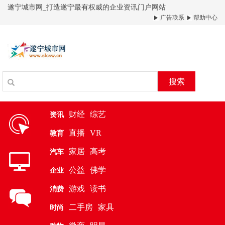
遂宁城市网_打造遂宁最有权威的企业资讯门户网站
广告联系
帮助中心
搜索
财经
综艺
资讯
直播
VR
教育
家居
高考
汽车
公益
佛学
企业
游戏
读书
消费
二手房
家具
时尚