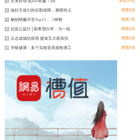
浏览10次
生来好动 鼠neo有趣！adi
5
浏览8次
做好天使们的后勤保障，雅斯特义
6
浏览7次
畅销榜飙升至Top15，《神都
7
浏览0次
抗疫公益行│新希望白帝：为一线
8
浏览0次
众志成城抗疫情 捷途五大政策扶
9
浏览0次
华银健康：多个实验室承接检测工
10