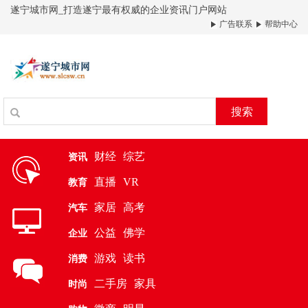
遂宁城市网_打造遂宁最有权威的企业资讯门户网站
广告联系
帮助中心
搜索
财经
综艺
资讯
直播
VR
教育
家居
高考
汽车
公益
佛学
企业
游戏
读书
消费
二手房
家具
时尚