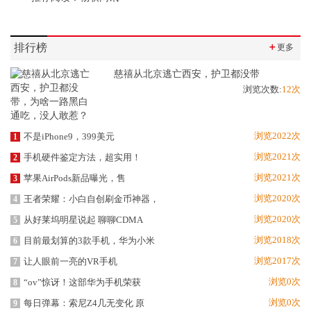
排行榜
＋
更多
慈禧从北京逃亡西安，护卫都没带
浏览次数:
12次
浏览2022次
不是iPhone9，399美元
1
浏览2021次
手机硬件鉴定方法，超实用！
2
浏览2021次
苹果AirPods新品曝光，售
3
浏览2020次
王者荣耀：小白自创刷金币神器，
4
浏览2020次
从好莱坞明星说起 聊聊CDMA
5
浏览2018次
目前最划算的3款手机，华为小米
6
浏览2017次
让人眼前一亮的VR手机
7
浏览0次
“ov”惊讶！这部华为手机荣获
8
浏览0次
每日弹幕：索尼Z4几无变化 原
9