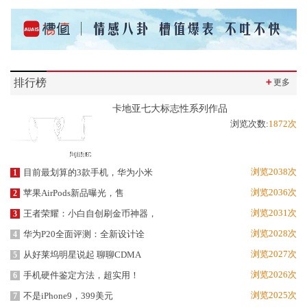
排行榜
＋
更多
卡地亚七大标志性系列作品
浏览次数:
1872次
浏览2038次
目前最划算的3款手机，华为小米
1
浏览2036次
苹果AirPods新品曝光，售
2
浏览2031次
王者荣耀：小白自创刷金币神器，
3
浏览2028次
华为P20全面评测：全新设计诠
4
浏览2027次
从好莱坞明星说起 聊聊CDMA
5
浏览2026次
手机硬件鉴定方法，超实用！
6
浏览2025次
不是iPhone9，399美元
7