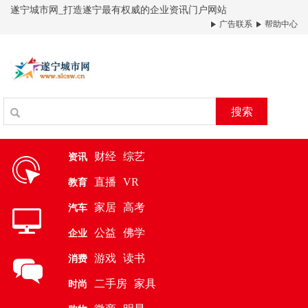
遂宁城市网_打造遂宁最有权威的企业资讯门户网站
广告联系
帮助中心
搜索
财经
综艺
资讯
直播
VR
教育
家居
高考
汽车
公益
佛学
企业
游戏
读书
消费
二手房
家具
时尚