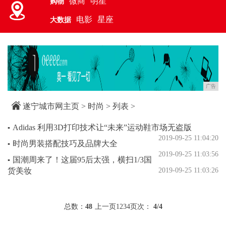
微商
明星
购物
电影
星座
大数据
广告
遂宁城市网主页
>
时尚
> 列表 >
Adidas 利用3D打印技术让“未来”运动鞋市场无盗版
▪
2019-09-25 11:04:20
时尚男装搭配技巧及品牌大全
▪
2019-09-25 11:03:56
国潮周来了！这届95后太强，横扫1/3国
▪
货美妆
2019-09-25 11:03:26
总数：
48
上一页
1
2
3
4
页次：
4
/4