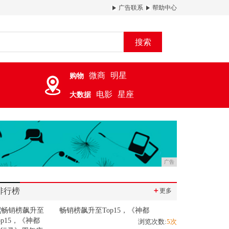
广告联系
帮助中心
搜索
微商
明星
购物
电影
星座
大数据
广告
排行榜
＋
更多
畅销榜飙升至Top15，《神都
浏览次数:
5次