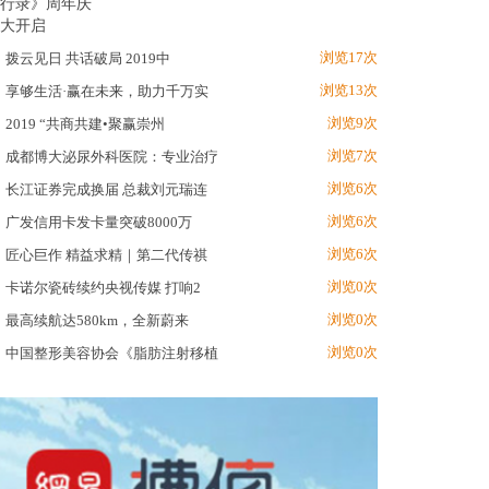
浏览17次
拨云见日 共话破局 2019中
浏览13次
享够生活·赢在未来，助力千万实
浏览9次
2019 “共商共建•聚赢崇州
浏览7次
成都博大泌尿外科医院：专业治疗
浏览6次
长江证券完成换届 总裁刘元瑞连
浏览6次
广发信用卡发卡量突破8000万
浏览6次
匠心巨作 精益求精｜第二代传祺
浏览0次
卡诺尔瓷砖续约央视传媒 打响2
浏览0次
最高续航达580km，全新蔚来
浏览0次
中国整形美容协会《脂肪注射移植