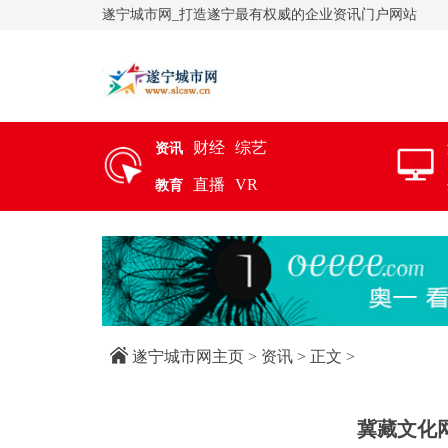
遂宁城市网_打造遂宁最有权威的企业资讯门户网站
财经
综艺
资讯
直播
VR
教育
遂宁城市网主页
>
资讯
> 正文 >
冀藏文化