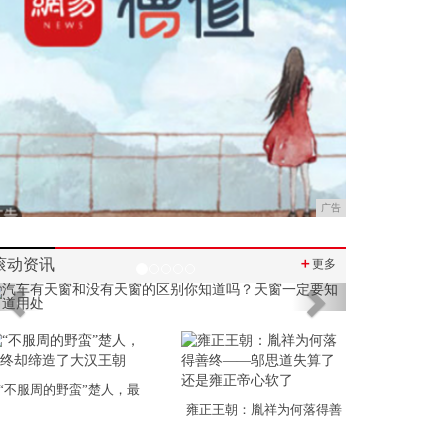
广告
滚动资讯
＋
更多
Previous
Next
“不服周的野蛮”楚人，最
雍正王朝：胤祥为何落得善