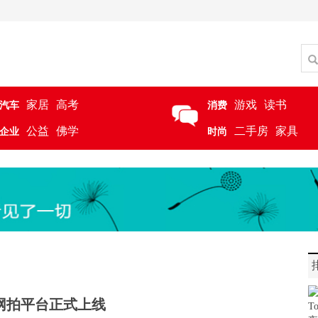
家居
高考
游戏
读书
汽车
消费
公益
佛学
二手房
家具
企业
时尚
网拍平台正式上线